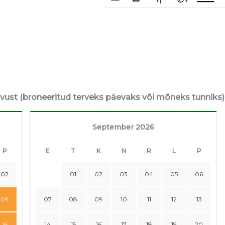
avust (broneeritud terveks päevaks või mõneks tunniks)
September 2026
P
E
T
K
N
R
L
P
02
01
02
03
04
05
06
09
07
08
09
10
11
12
13
16
14
15
16
17
18
19
20