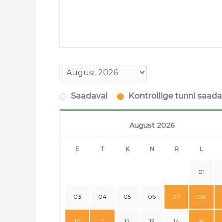
Saadaval
Kontrollige tunni saad
August 2026
E
T
K
N
R
L
01
03
04
05
06
07
08
10
11
12
13
14
15