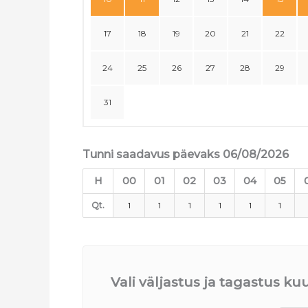
17
18
19
20
21
22
24
25
26
27
28
29
31
Tunni saadavus päevaks 06/08/2026
H
00
01
02
03
04
05
Qt.
1
1
1
1
1
1
Vali väljastus ja tagastus k