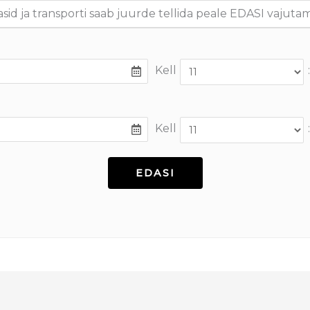
asid ja transporti saab juurde tellida peale EDASI vajutam
Kell
:
Kell
: