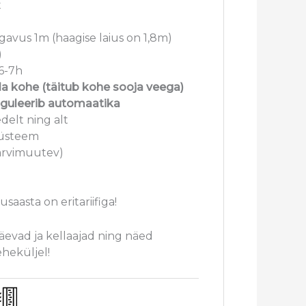
t
gavus 1m (haagise laius on 1,8m)
)
6-7h
a kohe (täitub kohe sooja veega)
eguleerib automaatika
delt ning alt
süsteem
värvimuutev)
saasta on eritariifiga!
päevad ja kellaajad ning näed
eheküljel!