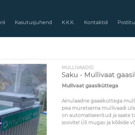
rii
Kasutusjuhend
K.K.K.
Kontaktid
Postit
MULLIVAADID
Saku - Mullivaat gaas
Mullivaat gaasiküttega
Ainulaadne gaasiküttega mulli
pea muretsema mullivaadi ülek
on automatiseeritud ja saate 
soovite! Üli mugav ja kõikide võ