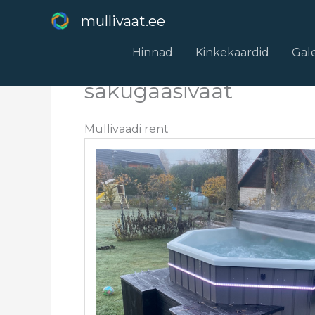
Skip
mullivaat.ee
to
content
Hinnad
Kinkekaardid
Gale
sakugaasivaat
Mullivaadi rent