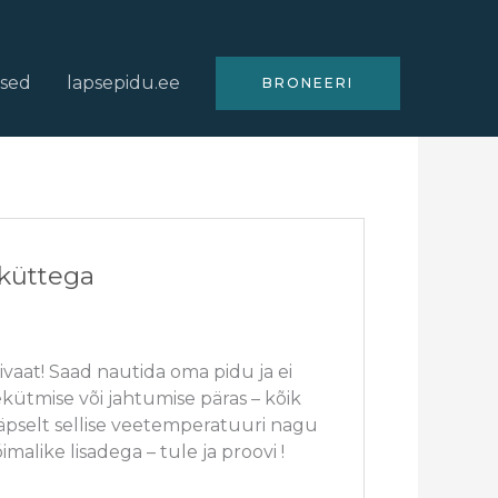
used
lapsepidu.ee
BRONEERI
iküttega
vaat! Saad nautida oma pidu ja ei
ütmise või jahtumise päras – kõik
täpselt sellise veetemperatuuri nagu
imalike lisadega – tule ja proovi !