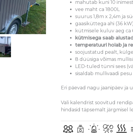
mahutab kuni 10 inimes
vee maht ca 1800L
suurus 1,8m x 2,4m ja sü
gaasiküttega ahi (36 kW
kütmisele kuluv aeg ca 
kütmisega saab alustad
temperatuuri hoiab ja r
soojustatud pealt, külge
8 düüsiga võimas mulli
LED-tuled tünni sees (
sisaldab mullivaadi pesu
Eri päevad nagu jaanipäev ja uu
Vali kalendrist soovitud rendi
hindasid täpsemalt järgmisel l