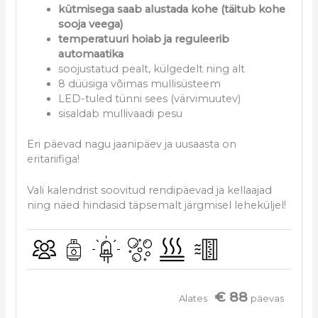
kütmisega saab alustada kohe (täitub kohe
sooja veega)
temperatuuri hoiab ja reguleerib
automaatika
soojustatud pealt, külgedelt ning alt
8 düüsiga võimas mullisüsteem
LED-tuled tünni sees (värvimuutev)
sisaldab mullivaadi pesu
Eri päevad nagu jaanipäev ja uusaasta on
eritariifiga!
Vali kalendrist soovitud rendipäevad ja kellaajad
ning näed hindasid täpsemalt järgmisel leheküljel!
€ 88
Alates
päevas