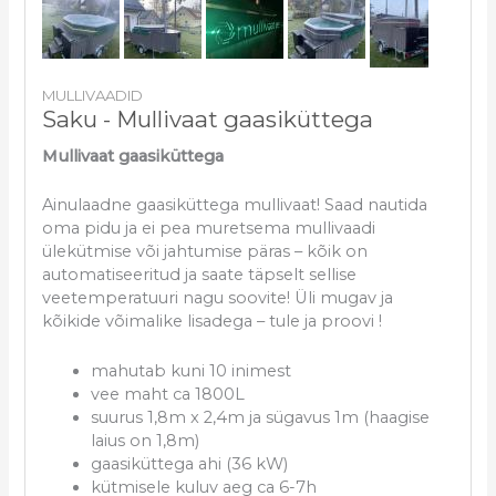
MULLIVAADID
Saku - Mullivaat gaasiküttega
Mullivaat gaasiküttega
Ainulaadne gaasiküttega mullivaat! Saad nautida
oma pidu ja ei pea muretsema mullivaadi
ülekütmise või jahtumise päras – kõik on
automatiseeritud ja saate täpselt sellise
veetemperatuuri nagu soovite! Üli mugav ja
kõikide võimalike lisadega – tule ja proovi !
mahutab kuni 10 inimest
vee maht ca 1800L
suurus 1,8m x 2,4m ja sügavus 1m (haagise
laius on 1,8m)
gaasiküttega ahi (36 kW)
kütmisele kuluv aeg ca 6-7h