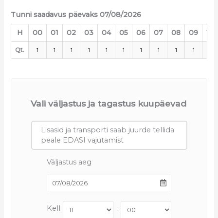
Tunni saadavus päevaks 07/08/2026
H
00
01
02
03
04
05
06
07
08
09
10
Qt.
1
1
1
1
1
1
1
1
1
1
1
Vali väljastus ja tagastus kuupäevad
Lisasid ja transporti saab juurde tellida
peale EDASI vajutamist
Väljastus aeg
Kell
: