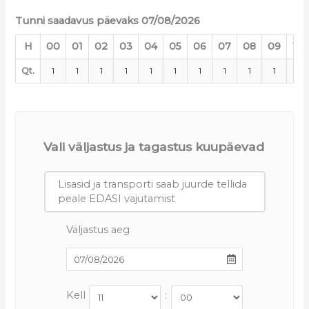
Tunni saadavus päevaks 07/08/2026
H
00
01
02
03
04
05
06
07
08
09
10
Qt.
1
1
1
1
1
1
1
1
1
1
1
Vali väljastus ja tagastus kuupäevad
Lisasid ja transporti saab juurde tellida
peale EDASI vajutamist
Väljastus aeg
Kell
: