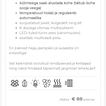
kütmisega saab alustada kohe (täitub kohe
sooja veega)
temperatuuri hoiab ja reguleerib
automaatika
soojustatud pealt, külgedelt ning alt
8 düüsiga võimas mullisüsteem
LED-tuled tünni sees (värvimuutev)
sisaldab mullivaadi pesu
Eri päevad nagu jaanipäev ja uusaasta on
eritariifiga!
Vali kalendrist soovitud rendipäevad ja kellaajad
ning näed hindasid täpsemalt järgmisel leheküljel!
€ 88
Alates
päevas