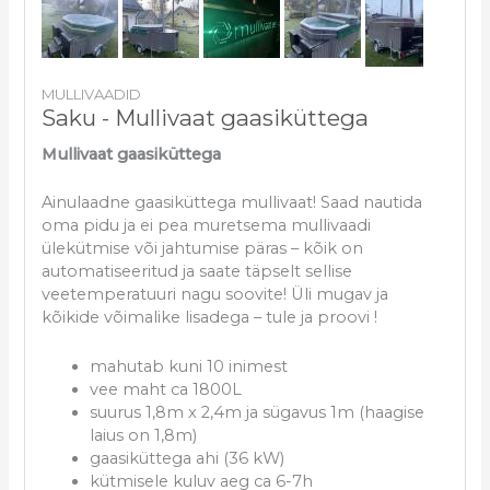
MULLIVAADID
Saku - Mullivaat gaasiküttega
Mullivaat gaasiküttega
Ainulaadne gaasiküttega mullivaat! Saad nautida
oma pidu ja ei pea muretsema mullivaadi
ülekütmise või jahtumise päras – kõik on
automatiseeritud ja saate täpselt sellise
veetemperatuuri nagu soovite! Üli mugav ja
kõikide võimalike lisadega – tule ja proovi !
mahutab kuni 10 inimest
vee maht ca 1800L
suurus 1,8m x 2,4m ja sügavus 1m (haagise
laius on 1,8m)
gaasiküttega ahi (36 kW)
kütmisele kuluv aeg ca 6-7h