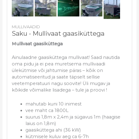
MULLIVAADID
Saku - Mullivaat gaasiküttega
Mullivaat gaasiküttega
Ainulaadne gaasiküttega mullivaat! Saad nautida
oma pidu ja ei pea muretsema mullivaadi
ülekütmise või jahtumise päras – kõik on
automatiseeritud ja saate täpselt sellise
veetemperatuuri nagu soovite! Üli mugav ja
kõikide võimalike lisadega – tule ja proovi !
mahutab kuni 10 inimest
vee maht ca 1800L
suurus 1,8m x 2,4m ja sügavus 1m (haagise
laius on 1,8m)
gaasiküttega ahi (36 kW)
kütmisele kuluv aeg ca 6-7h