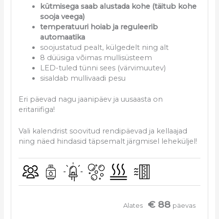
kütmisega saab alustada kohe (täitub kohe
sooja veega)
temperatuuri hoiab ja reguleerib
automaatika
soojustatud pealt, külgedelt ning alt
8 düüsiga võimas mullisüsteem
LED-tuled tünni sees (värvimuutev)
sisaldab mullivaadi pesu
Eri päevad nagu jaanipäev ja uusaasta on
eritariifiga!
Vali kalendrist soovitud rendipäevad ja kellaajad
ning näed hindasid täpsemalt järgmisel leheküljel!
€ 88
Alates
päevas