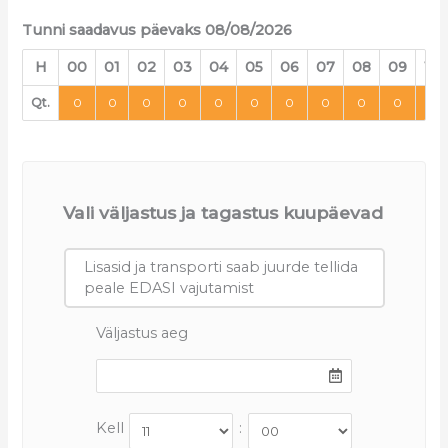
Tunni saadavus päevaks 08/08/2026
H
00
01
02
03
04
05
06
07
08
09
10
Qt.
0
0
0
0
0
0
0
0
0
0
0
Vali väljastus ja tagastus kuupäevad
Lisasid ja transporti saab juurde tellida
peale EDASI vajutamist
Väljastus aeg
Kell
: