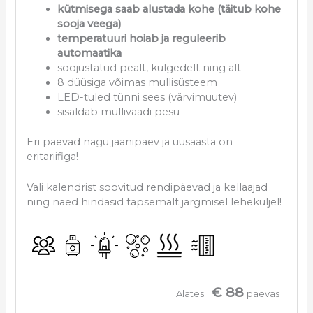
kütmisega saab alustada kohe (täitub kohe
sooja veega)
temperatuuri hoiab ja reguleerib
automaatika
soojustatud pealt, külgedelt ning alt
8 düüsiga võimas mullisüsteem
LED-tuled tünni sees (värvimuutev)
sisaldab mullivaadi pesu
Eri päevad nagu jaanipäev ja uusaasta on
eritariifiga!
Vali kalendrist soovitud rendipäevad ja kellaajad
ning näed hindasid täpsemalt järgmisel leheküljel!
€ 88
Alates
päevas