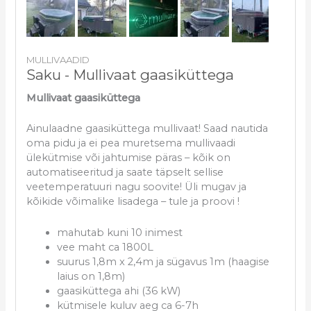
MULLIVAADID
Saku - Mullivaat gaasiküttega
Mullivaat gaasiküttega
Ainulaadne gaasiküttega mullivaat! Saad nautida
oma pidu ja ei pea muretsema mullivaadi
ülekütmise või jahtumise päras – kõik on
automatiseeritud ja saate täpselt sellise
veetemperatuuri nagu soovite! Üli mugav ja
kõikide võimalike lisadega – tule ja proovi !
mahutab kuni 10 inimest
vee maht ca 1800L
suurus 1,8m x 2,4m ja sügavus 1m (haagise
laius on 1,8m)
gaasiküttega ahi (36 kW)
kütmisele kuluv aeg ca 6-7h