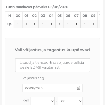
Tunni saadavus päevaks 06/08/2026
H
00
01
02
03
04
05
06
07
08
09
10
Qt.
1
1
1
1
1
1
1
1
1
1
1
Vali väljastus ja tagastus kuupäevad
Lisasid ja transporti saab juurde tellida
peale EDASI vajutamist
Väljastus aeg
Kell
: