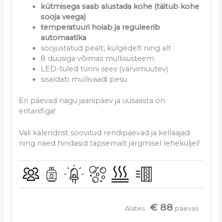
kütmisega saab alustada kohe (täitub kohe
sooja veega)
temperatuuri hoiab ja reguleerib
automaatika
soojustatud pealt, külgedelt ning alt
8 düüsiga võimas mullisüsteem
LED-tuled tünni sees (värvimuutev)
sisaldab mullivaadi pesu
Eri päevad nagu jaanipäev ja uusaasta on
eritariifiga!
Vali kalendrist soovitud rendipäevad ja kellaajad
ning näed hindasid täpsemalt järgmisel leheküljel!
€ 88
Alates
päevas