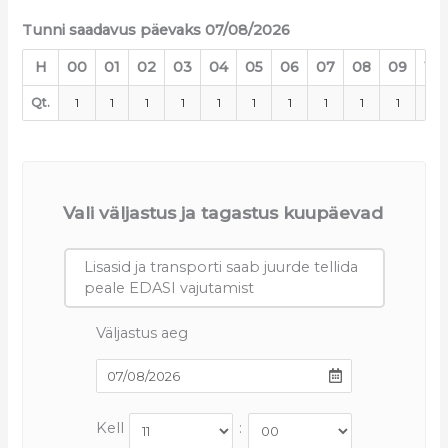
Tunni saadavus päevaks 07/08/2026
H
00
01
02
03
04
05
06
07
08
09
10
Qt.
1
1
1
1
1
1
1
1
1
1
1
Vali väljastus ja tagastus kuupäevad
Lisasid ja transporti saab juurde tellida
peale EDASI vajutamist
Väljastus aeg
Kell
: