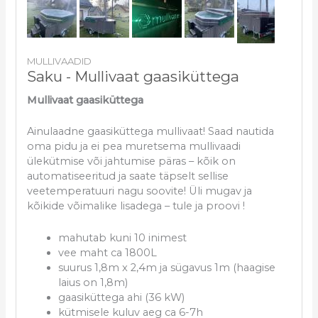
MULLIVAADID
Saku - Mullivaat gaasiküttega
Mullivaat gaasiküttega
Ainulaadne gaasiküttega mullivaat! Saad nautida
oma pidu ja ei pea muretsema mullivaadi
ülekütmise või jahtumise päras – kõik on
automatiseeritud ja saate täpselt sellise
veetemperatuuri nagu soovite! Üli mugav ja
kõikide võimalike lisadega – tule ja proovi !
mahutab kuni 10 inimest
vee maht ca 1800L
suurus 1,8m x 2,4m ja sügavus 1m (haagise
laius on 1,8m)
gaasiküttega ahi (36 kW)
kütmisele kuluv aeg ca 6-7h