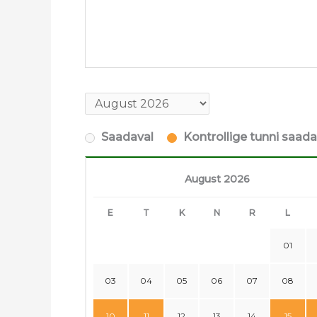
Saadaval
Kontrollige tunni saad
August 2026
E
T
K
N
R
L
01
03
04
05
06
07
08
10
11
12
13
14
15