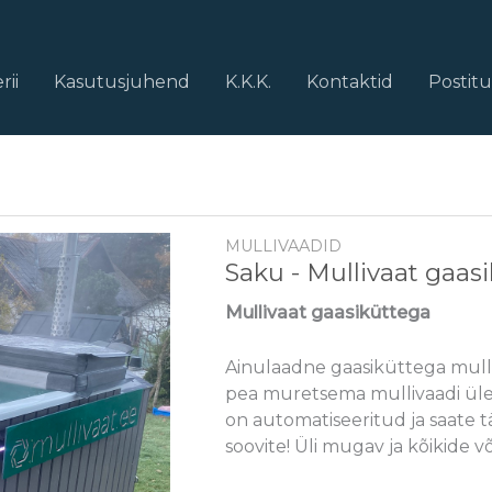
rii
Kasutusjuhend
K.K.K.
Kontaktid
Postit
MULLIVAADID
Saku - Mullivaat gaas
Mullivaat gaasiküttega
Ainulaadne gaasiküttega mulli
pea muretsema mullivaadi ülek
on automatiseeritud ja saate 
soovite! Üli mugav ja kõikide võ