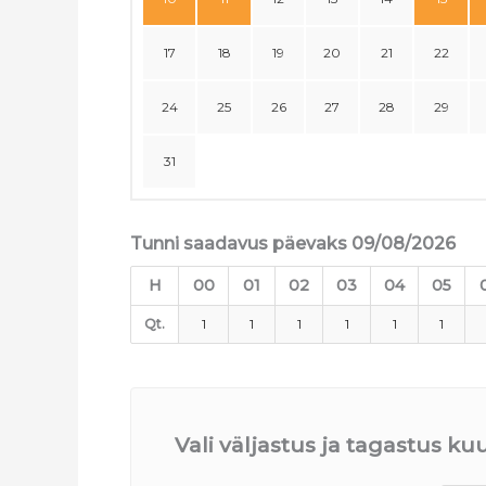
17
18
19
20
21
22
24
25
26
27
28
29
31
Tunni saadavus päevaks 09/08/2026
H
00
01
02
03
04
05
Qt.
1
1
1
1
1
1
Vali väljastus ja tagastus k