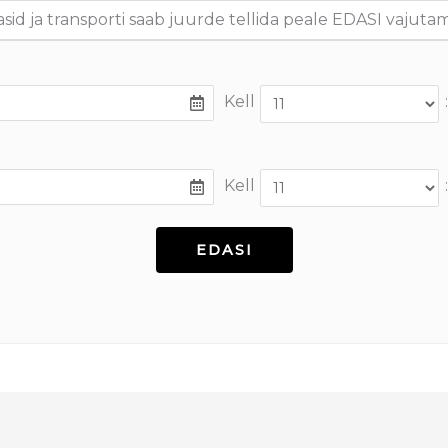
asid ja transporti saab juurde tellida peale EDASI vajutam
Kell
:
Kell
: