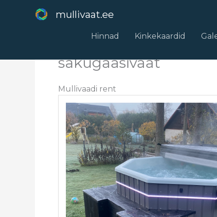
Skip
mullivaat.ee
to
content
Hinnad
Kinkekaardid
Gale
sakugaasivaat
Mullivaadi rent