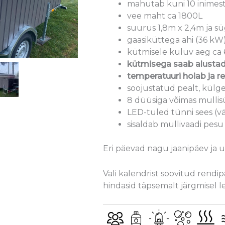
mahutab kuni 10 inimes
vee maht ca 1800L
suurus 1,8m x 2,4m ja sü
gaasiküttega ahi (36 kW
kütmisele kuluv aeg ca 
kütmisega saab alustad
temperatuuri hoiab ja r
soojustatud pealt, külge
8 düüsiga võimas mulli
LED-tuled tünni sees (
sisaldab mullivaadi pesu
Eri päevad nagu jaanipäev ja uu
Vali kalendrist soovitud rendi
hindasid täpsemalt järgmisel l