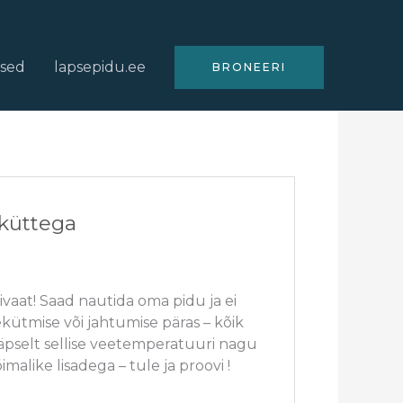
used
lapsepidu.ee
BRONEERI
iküttega
vaat! Saad nautida oma pidu ja ei
ütmise või jahtumise päras – kõik
täpselt sellise veetemperatuuri nagu
imalike lisadega – tule ja proovi !