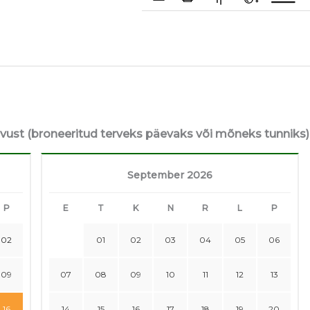
avust (broneeritud terveks päevaks või mõneks tunniks)
September 2026
P
E
T
K
N
R
L
P
02
01
02
03
04
05
06
09
07
08
09
10
11
12
13
16
14
15
16
17
18
19
20