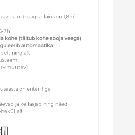
t
gavus 1m (haagise laius on 1,8m)
)
6-7h
a kohe (täitub kohe sooja veega)
eguleerib automaatika
delt ning alt
süsteem
värvimuutev)
saasta on eritariifiga!
päevad ja kellaajad ning näed
eheküljel!