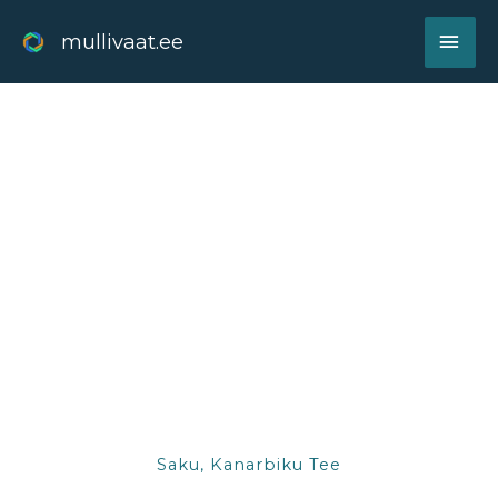
Skip
MAI
to
mullivaat.ee
content
ME
Saku, Kanarbiku Tee